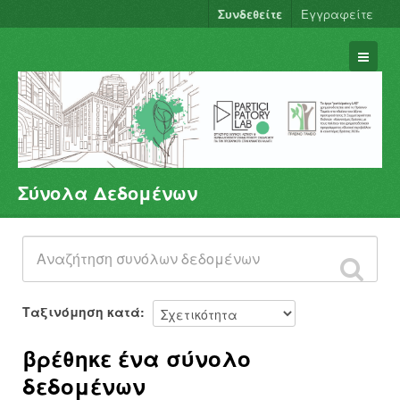
Συνδεθείτε
Εγγραφείτε
Σύνολα Δεδομένων
Σύνολα Δεδομένων
Φορείς
Ομάδες
Σχετικά
Ταξινόμηση κατά
βρέθηκε ένα σύνολο
δεδομένων