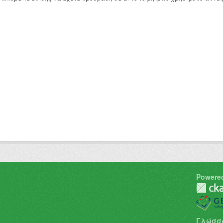
Powere
Γλώσσ