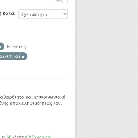
η κατά
Ετικέτες:
καθιστικά
 καθαρότητα και επικοινωνιακή
ένης επανεληψιμότητάς του.
ς το
API
(δείτε
API Έγγραφα
).