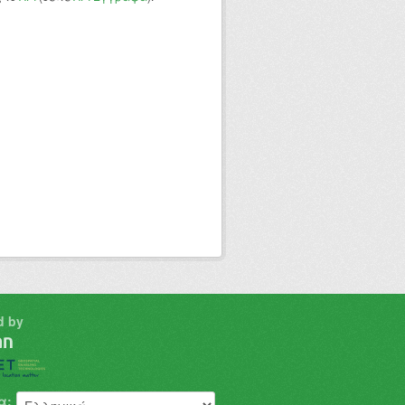
d by
α