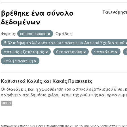
βρέθηκε ένα σύνολο
Ταξινόμησ
δεδομένων
Φορείς:
commonspace
Ομάδες:
Βιβλιοθήκη καλών και κακών πρακτικών Αστικού Σχεδιασμού
αστικός εξοπλισμός
θεσσαλονίκη
παγκάκια
καλή πρακτική
Καθιστικά Καλές και Κακές Πρακτικές
Οι διατάξεις και η χωροθέτηση του αστικού εξοπλισμού δίνει
σαφήνεια στο δημόσιο χώρο, μέσω της ρυθμικής και οργανωμ
JPEG
Μπορείτε επίσης να έχετε πρόσβαση σε αυτό το μητρώο χρησιμοποιώντα