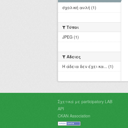
σχολική αυλή (1)
Τύποι
JPEG (1)
Άδειες
Η άδεια δεν έχει κα... (1)
Σχετικά με participatory LAB
API
CKAN Association