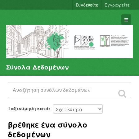
Συνδεθείτε
Εγγραφείτε
Σύνολα Δεδομένων
Σύνολα Δεδομένων
Φορείς
Ομάδες
Σχετικά
Ταξινόμηση κατά
βρέθηκε ένα σύνολο
δεδομένων