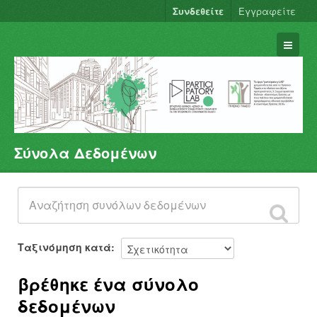
Συνδεθείτε
Εγγραφείτε
Σύνολα Δεδομένων
Σύνολα Δεδομένων
Φορείς
Ομάδες
Σχετικά
Ταξινόμηση κατά
βρέθηκε ένα σύνολο
δεδομένων