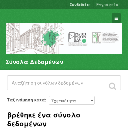
Συνδεθείτε
Εγγραφείτε
Σύνολα Δεδομένων
Σύνολα Δεδομένων
Φορείς
Ομάδες
Σχετικά
Ταξινόμηση κατά
βρέθηκε ένα σύνολο
δεδομένων