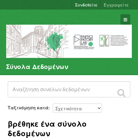
Συνδεθείτε
Εγγραφείτε
Σύνολα Δεδομένων
Σύνολα Δεδομένων
Φορείς
Ομάδες
Σχετικά
Ταξινόμηση κατά
βρέθηκε ένα σύνολο
δεδομένων