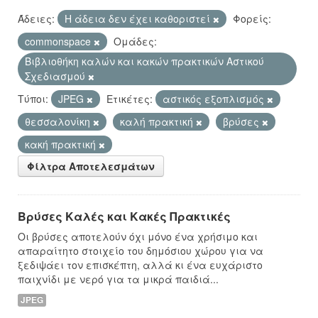
Άδειες:
Η άδεια δεν έχει καθοριστεί
Φορείς:
commonspace
Ομάδες:
Βιβλιοθήκη καλών και κακών πρακτικών Αστικού
Σχεδιασμού
Τύποι:
JPEG
Ετικέτες:
αστικός εξοπλισμός
θεσσαλονίκη
καλή πρακτική
βρύσες
κακή πρακτική
Φίλτρα Αποτελεσμάτων
Βρύσες Καλές και Κακές Πρακτικές
Οι βρύσες αποτελούν όχι μόνο ένα χρήσιμο και
απαραίτητο στοιχείο του δημόσιου χώρου για να
ξεδιψάει τον επισκέπτη, αλλά κι ένα ευχάριστο
παιχνίδι με νερό για τα μικρά παιδιά...
JPEG