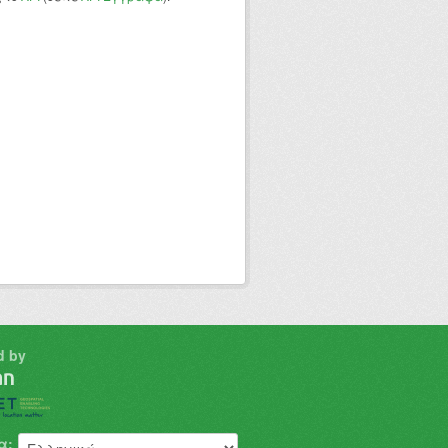
d by
α