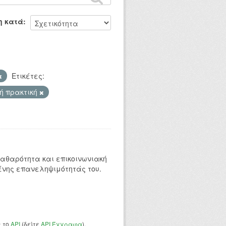
η κατά
Ετικέτες:
ή πρακτική
 καθαρότητα και επικοινωνιακή
ένης επανεληψιμότητάς του.
ς το
API
(δείτε
API Έγγραφα
).