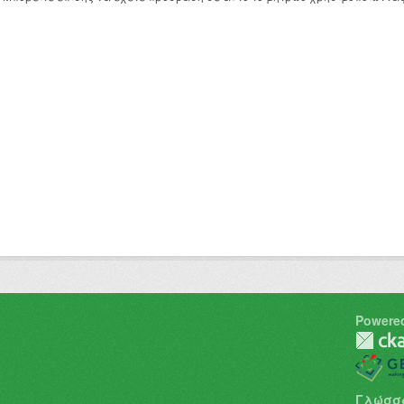
Powere
Γλώσσ