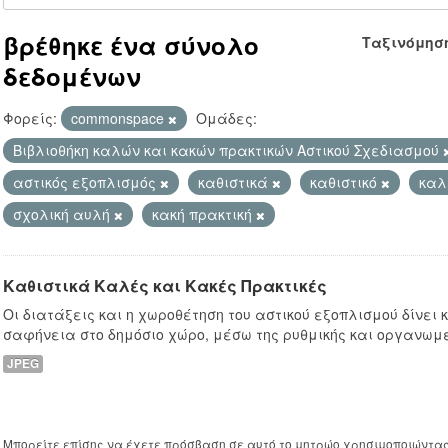
βρέθηκε ένα σύνολο
Ταξινόμησ
δεδομένων
Φορείς:
commonspace
Ομάδες:
Βιβλιοθήκη καλών και κακών πρακτικών Αστικού Σχεδιασμού
αστικός εξοπλισμός
καθιστικά
καθιστικό
καλ
σχολική αυλή
κακή πρακτική
Καθιστικά Καλές και Κακές Πρακτικές
Οι διατάξεις και η χωροθέτηση του αστικού εξοπλισμού δίνει
σαφήνεια στο δημόσιο χώρο, μέσω της ρυθμικής και οργανωμ
JPEG
Μπορείτε επίσης να έχετε πρόσβαση σε αυτό το μητρώο χρησιμοποιώντα