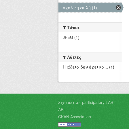
σχολική αυλή (1)
Τύποι
JPEG (1)
Άδειες
Η άδεια δεν έχει κα... (1)
Σχετικά με participatory LAB
API
CKAN Association