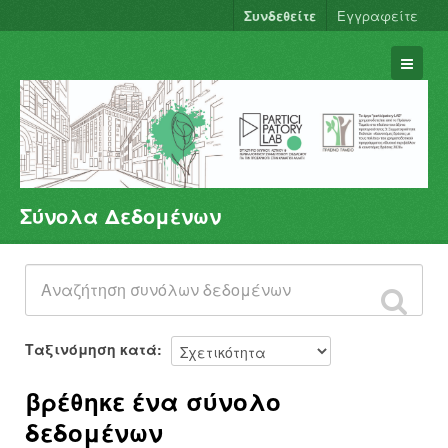
Συνδεθείτε
Εγγραφείτε
Σύνολα Δεδομένων
Σύνολα Δεδομένων
Φορείς
Ομάδες
Σχετικά
Ταξινόμηση κατά
βρέθηκε ένα σύνολο
δεδομένων