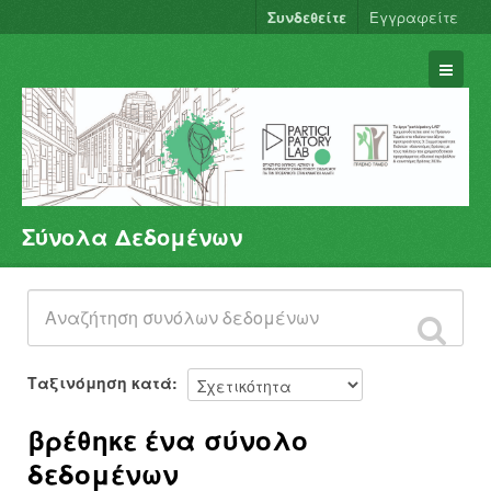
Συνδεθείτε
Εγγραφείτε
Σύνολα Δεδομένων
Σύνολα Δεδομένων
Φορείς
Ομάδες
Σχετικά
Ταξινόμηση κατά
βρέθηκε ένα σύνολο
δεδομένων