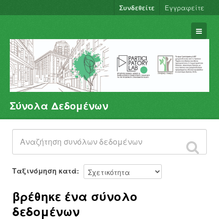
Συνδεθείτε
Εγγραφείτε
Σύνολα Δεδομένων
Σύνολα Δεδομένων
Φορείς
Ομάδες
Σχετικά
Ταξινόμηση κατά
βρέθηκε ένα σύνολο
δεδομένων