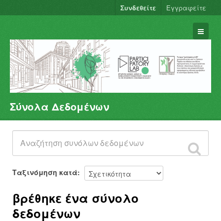
Συνδεθείτε
Εγγραφείτε
Σύνολα Δεδομένων
Σύνολα Δεδομένων
Φορείς
Ομάδες
Σχετικά
Ταξινόμηση κατά
βρέθηκε ένα σύνολο
δεδομένων