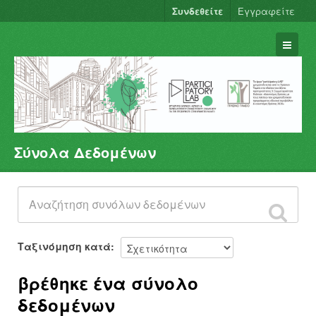
Συνδεθείτε
Εγγραφείτε
Σύνολα Δεδομένων
Σύνολα Δεδομένων
Φορείς
Ομάδες
Σχετικά
Ταξινόμηση κατά
βρέθηκε ένα σύνολο
δεδομένων