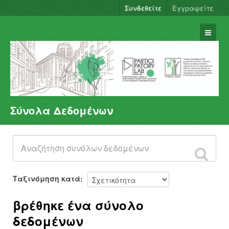
Συνδεθείτε
Εγγραφείτε
Σύνολα Δεδομένων
Σύνολα Δεδομένων
Φορείς
Ομάδες
Σχετικά
Ταξινόμηση κατά
βρέθηκε ένα σύνολο
δεδομένων