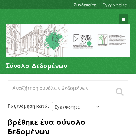
Συνδεθείτε
Εγγραφείτε
Σύνολα Δεδομένων
Σύνολα Δεδομένων
Φορείς
Ομάδες
Σχετικά
Ταξινόμηση κατά
βρέθηκε ένα σύνολο
δεδομένων