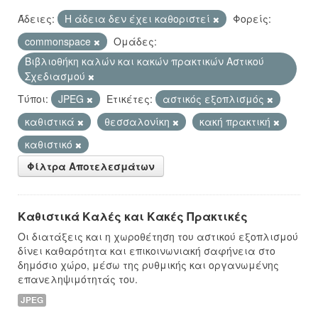
Άδειες:
Η άδεια δεν έχει καθοριστεί
Φορείς:
commonspace
Ομάδες:
Βιβλιοθήκη καλών και κακών πρακτικών Αστικού
Σχεδιασμού
Τύποι:
JPEG
Ετικέτες:
αστικός εξοπλισμός
καθιστικά
θεσσαλονίκη
κακή πρακτική
καθιστικό
Φίλτρα Αποτελεσμάτων
Καθιστικά Καλές και Κακές Πρακτικές
Οι διατάξεις και η χωροθέτηση του αστικού εξοπλισμού
δίνει καθαρότητα και επικοινωνιακή σαφήνεια στο
δημόσιο χώρο, μέσω της ρυθμικής και οργανωμένης
επανεληψιμότητάς του.
JPEG