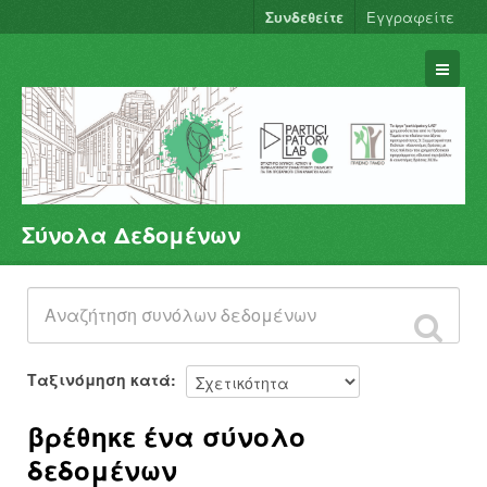
Συνδεθείτε
Εγγραφείτε
Σύνολα Δεδομένων
Σύνολα Δεδομένων
Φορείς
Ομάδες
Σχετικά
Ταξινόμηση κατά
βρέθηκε ένα σύνολο
δεδομένων