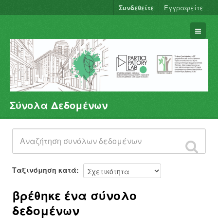
Συνδεθείτε
Εγγραφείτε
Σύνολα Δεδομένων
Σύνολα Δεδομένων
Φορείς
Ομάδες
Σχετικά
Ταξινόμηση κατά
βρέθηκε ένα σύνολο
δεδομένων