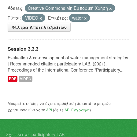
Άδειες:
Creative Commons Μη Εμπορική Χρήση
Τύποι:
VIDEO
Ετικέτες:
water
Φίλτρα Αποτελεσμάτων
Session 3.3.3
Evaluation & co-development of water management strategies
| Recommended citation: participatory LAB, (2021).
Proceedings of the International Conference "Participatory...
PDF
VIDEO
Μπορείτε επίσης να έχετε πρόσβαση σε αυτό το μητρώο
χρησιμοποιώντας το
API
(δείτε
API Έγγραφα
).
Σχετικά με participatory LAB