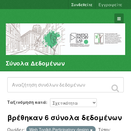
Συνδεθείτε
Εγγραφείτε
Σύνολα Δεδομένων
Σύνολα Δεδομένων
Φορείς
Ομάδες
Σχετικά
Ταξινόμηση κατά
βρέθηκαν 6 σύνολα δεδομένων
Ομάδες:
Web Toolkit-Participatory design
Τύποι: