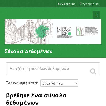
Συνδεθείτε
Εγγραφείτε
Σύνολα Δεδομένων
Σύνολα Δεδομένων
Φορείς
Ομάδες
Σχετικά
Ταξινόμηση κατά
βρέθηκε ένα σύνολο
δεδομένων