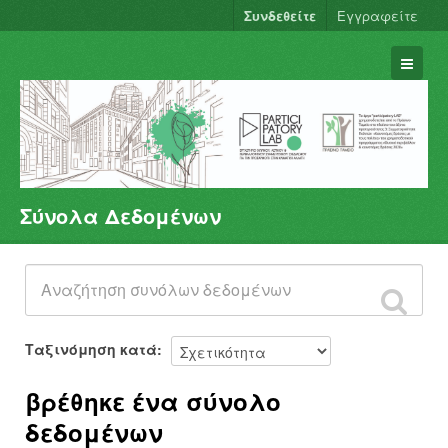
Συνδεθείτε
Εγγραφείτε
Σύνολα Δεδομένων
Σύνολα Δεδομένων
Φορείς
Ομάδες
Σχετικά
Ταξινόμηση κατά
βρέθηκε ένα σύνολο
δεδομένων