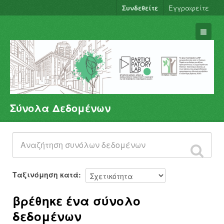
Συνδεθείτε
Εγγραφείτε
Σύνολα Δεδομένων
Σύνολα Δεδομένων
Φορείς
Ομάδες
Σχετικά
Ταξινόμηση κατά
βρέθηκε ένα σύνολο
δεδομένων