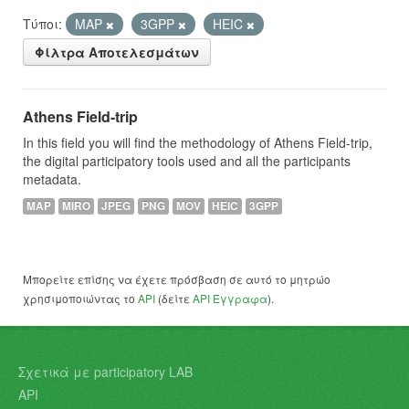
Τύποι:
MAP
3GPP
HEIC
Φίλτρα Αποτελεσμάτων
Athens Field-trip
In this field you will find the methodology of Athens Field-trip,
the digital participatory tools used and all the participants
metadata.
MAP
MIRO
JPEG
PNG
MOV
HEIC
3GPP
Μπορείτε επίσης να έχετε πρόσβαση σε αυτό το μητρώο
χρησιμοποιώντας το
API
(δείτε
API Έγγραφα
).
Σχετικά με participatory LAB
API