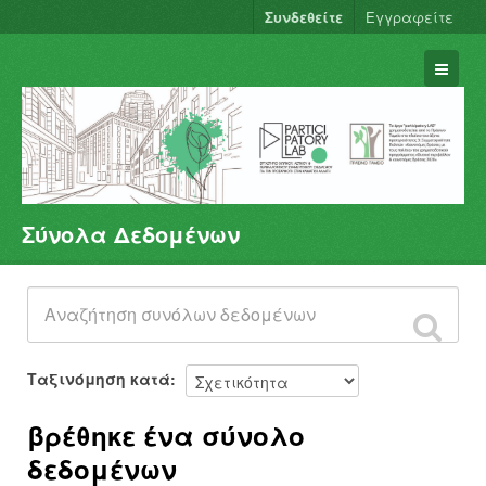
Συνδεθείτε
Εγγραφείτε
Σύνολα Δεδομένων
Σύνολα Δεδομένων
Φορείς
Ομάδες
Σχετικά
Ταξινόμηση κατά
βρέθηκε ένα σύνολο
δεδομένων