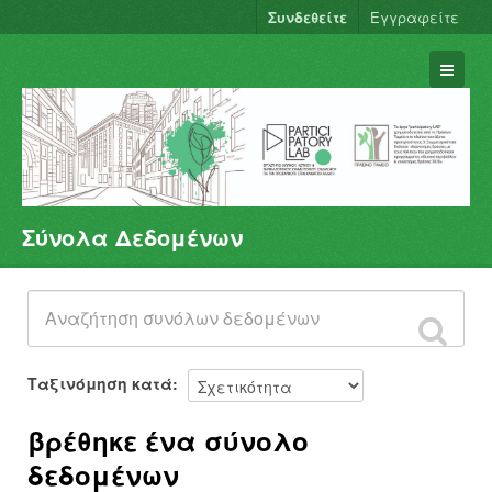
Συνδεθείτε
Εγγραφείτε
Σύνολα Δεδομένων
Σύνολα Δεδομένων
Φορείς
Ομάδες
Σχετικά
Ταξινόμηση κατά
βρέθηκε ένα σύνολο
δεδομένων