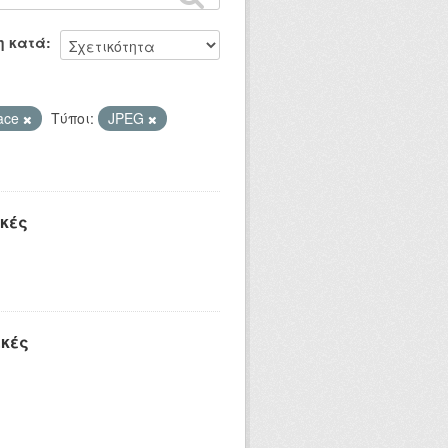
η κατά
ace
Τύποι:
JPEG
κές
ικές