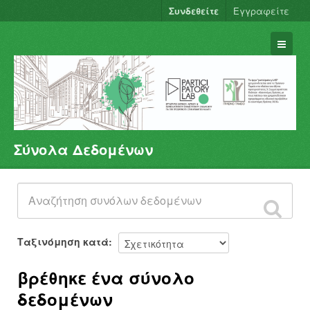
Συνδεθείτε
Εγγραφείτε
Σύνολα Δεδομένων
Σύνολα Δεδομένων
Φορείς
Ομάδες
Σχετικά
Ταξινόμηση κατά
βρέθηκε ένα σύνολο
δεδομένων