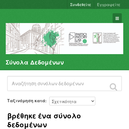
Συνδεθείτε
Εγγραφείτε
Σύνολα Δεδομένων
Σύνολα Δεδομένων
Φορείς
Ομάδες
Σχετικά
Ταξινόμηση κατά
βρέθηκε ένα σύνολο
δεδομένων