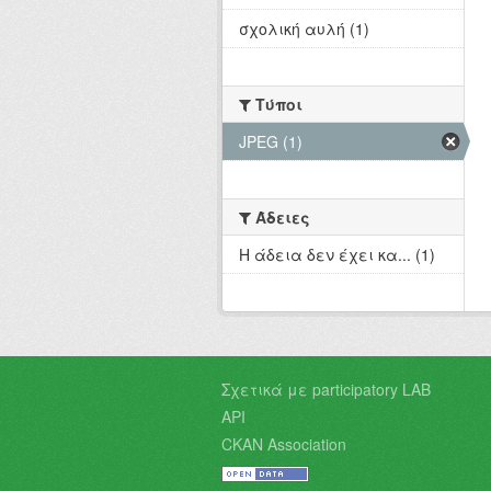
σχολική αυλή (1)
Τύποι
JPEG (1)
Άδειες
Η άδεια δεν έχει κα... (1)
Σχετικά με participatory LAB
API
CKAN Association