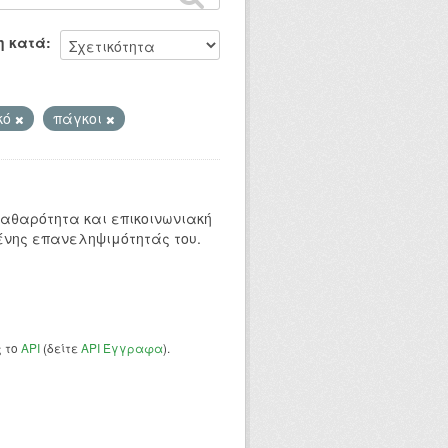
η κατά
κό
πάγκοι
 καθαρότητα και επικοινωνιακή
ένης επανεληψιμότητάς του.
ς το
API
(δείτε
API Έγγραφα
).