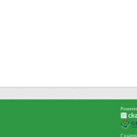
Powere
Γλώσσ