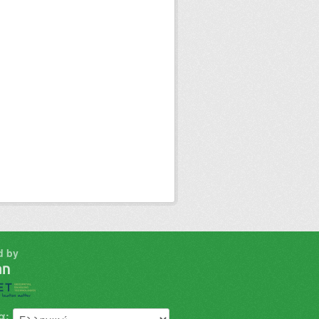
d by
α