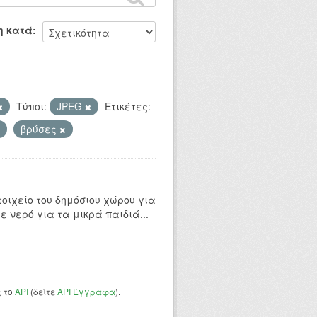
η κατά
Τύποι:
JPEG
Ετικέτες:
βρύσες
οιχείο του δημόσιου χώρου για
ε νερό για τα μικρά παιδιά...
ς το
API
(δείτε
API Έγγραφα
).