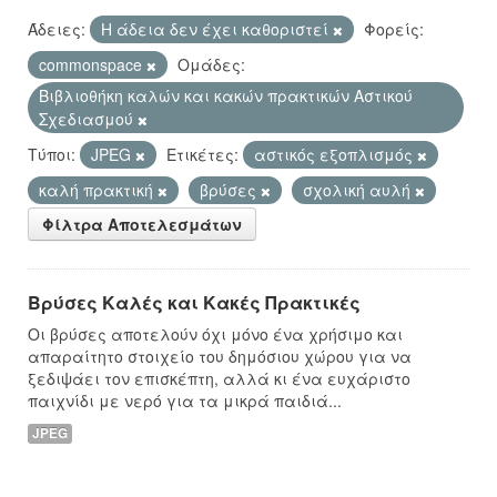
Άδειες:
Η άδεια δεν έχει καθοριστεί
Φορείς:
commonspace
Ομάδες:
Βιβλιοθήκη καλών και κακών πρακτικών Αστικού
Σχεδιασμού
Τύποι:
JPEG
Ετικέτες:
αστικός εξοπλισμός
καλή πρακτική
βρύσες
σχολική αυλή
Φίλτρα Αποτελεσμάτων
Βρύσες Καλές και Κακές Πρακτικές
Οι βρύσες αποτελούν όχι μόνο ένα χρήσιμο και
απαραίτητο στοιχείο του δημόσιου χώρου για να
ξεδιψάει τον επισκέπτη, αλλά κι ένα ευχάριστο
παιχνίδι με νερό για τα μικρά παιδιά...
JPEG