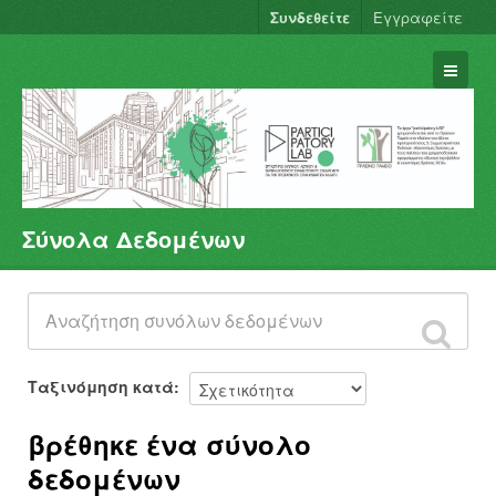
Συνδεθείτε
Εγγραφείτε
Σύνολα Δεδομένων
Σύνολα Δεδομένων
Φορείς
Ομάδες
Σχετικά
Ταξινόμηση κατά
βρέθηκε ένα σύνολο
δεδομένων