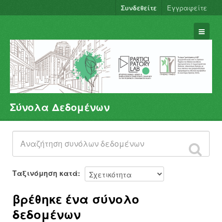
Συνδεθείτε
Εγγραφείτε
Σύνολα Δεδομένων
Σύνολα Δεδομένων
Φορείς
Ομάδες
Σχετικά
Ταξινόμηση κατά
βρέθηκε ένα σύνολο
δεδομένων