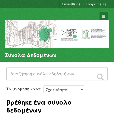
Συνδεθείτε
Εγγραφείτε
Σύνολα Δεδομένων
Σύνολα Δεδομένων
Φορείς
Ομάδες
Σχετικά
Ταξινόμηση κατά
βρέθηκε ένα σύνολο
δεδομένων