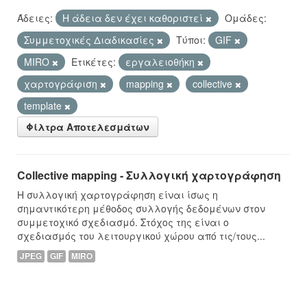
Άδειες:
Η άδεια δεν έχει καθοριστεί
Ομάδες:
Συμμετοχικές Διαδικασίες
Τύποι:
GIF
MIRO
Ετικέτες:
εργαλειοθήκη
χαρτογράφιση
mapping
collective
template
Φίλτρα Αποτελεσμάτων
Collective mapping - Συλλογική χαρτογράφηση
Η συλλογική χαρτογράφηση είναι ίσως η
σημαντικότερη μέθοδος συλλογής δεδομένων στον
συμμετοχικό σχεδιασμό. Στόχος της είναι ο
σχεδιασμός του λειτουργικού χώρου από τις/τους...
JPEG
GIF
MIRO