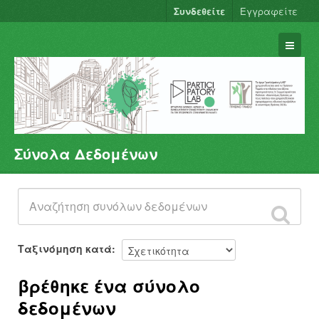
Συνδεθείτε
Εγγραφείτε
Σύνολα Δεδομένων
Σύνολα Δεδομένων
Φορείς
Ομάδες
Σχετικά
Ταξινόμηση κατά
βρέθηκε ένα σύνολο
δεδομένων