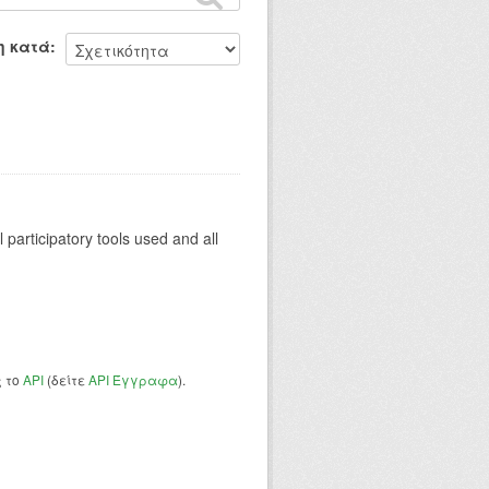
η κατά
al participatory tools used and all
ς το
API
(δείτε
API Έγγραφα
).