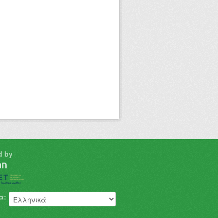
d by
α