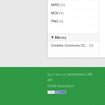
MIRO (1)
MOV (1)
PNG (1)
Άδειες
Creative Commons CC... (1)
Σχετικά με participatory LAB
API
CKAN Association