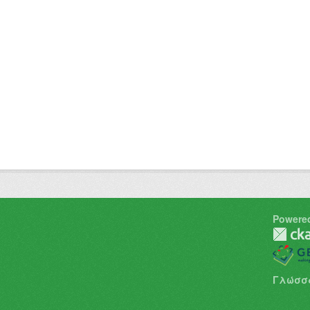
Powere
Γλώσσ