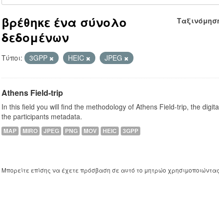
βρέθηκε ένα σύνολο
Ταξινόμησ
δεδομένων
Τύποι:
3GPP
HEIC
JPEG
Athens Field-trip
In this field you will find the methodology of Athens Field-trip, the digit
the participants metadata.
MAP
MIRO
JPEG
PNG
MOV
HEIC
3GPP
Μπορείτε επίσης να έχετε πρόσβαση σε αυτό το μητρώο χρησιμοποιώντα