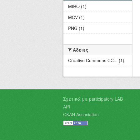
MIRO (1)
MOV (1)
PNG (1)
Άδειες
Creative Commons CC... (1)
Σχετικά με participatory LAB
API
CKAN Association