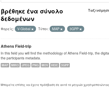
βρέθηκε ένα σύνολο
Ταξινόμησ
δεδομένων
Φορείς:
V-Global
Τύποι:
MAP
3GPP
Athens Field-trip
In this field you will find the methodology of Athens Field-trip, the digit
the participants metadata.
MAP
MIRO
JPEG
PNG
MOV
HEIC
3GPP
Μπορείτε επίσης να έχετε πρόσβαση σε αυτό το μητρώο χρησιμοποιώντα