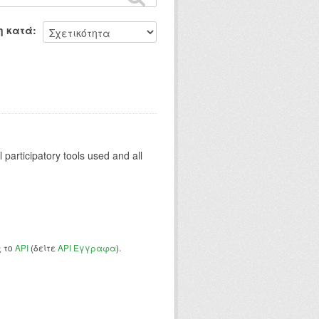
η κατά
al participatory tools used and all
ς το
API
(δείτε
API Έγγραφα
).