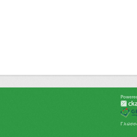
Powere
Γλώσσ