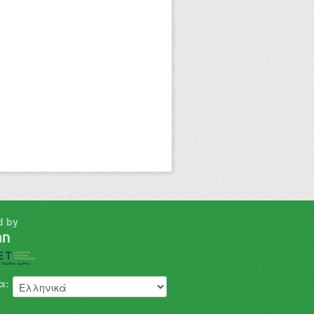
d by
α