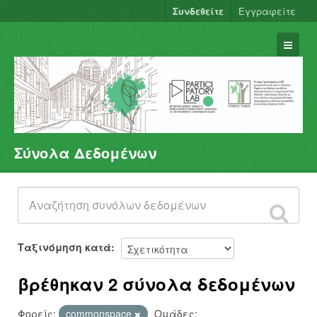
Συνδεθείτε
Εγγραφείτε
Σύνολα Δεδομένων
Σύνολα Δεδομένων
Φορείς
Ομάδες
Σχετικά
Ταξινόμηση κατά
βρέθηκαν 2 σύνολα δεδομένων
Φορείς:
commonspace
Ομάδες: