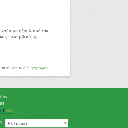
 χρήσιμο εξοπλισμό του
ικές παρεμβάσεις.
ς το
API
(δείτε
API Έγγραφα
).
d by
α