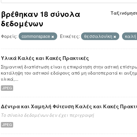
βρέθηκαν 18 σύνολα
Ταξινόμησ
δεδομένων
Φορείς:
commonspace
Ετικέτες:
θεσσαλονίκη
καλή
Υλικά Καλές και Κακές Πρακτικές
Σημαντική διαπίστωση είναι η επικράτηση στην αστική επίστρ
κατάληψη του αστικού εδάφους από μη υδατοπερατά κι αυξη
υλικά,...
JPEG
Δέντρα και Χαμηλή Φύτευση Καλές και Κακές Πρακτ
Το σύνολο δεδομένων δεν έχει περιγραφή
JPEG