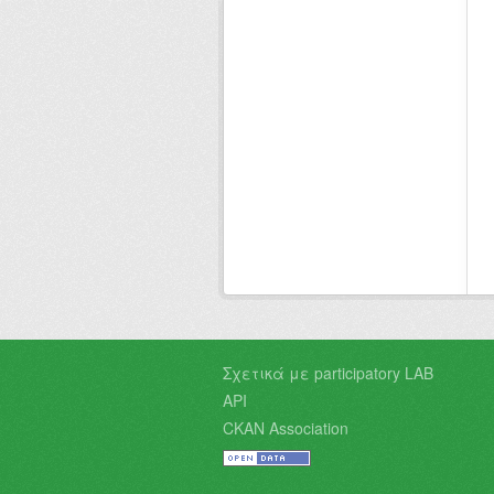
Σχετικά με participatory LAB
API
CKAN Association