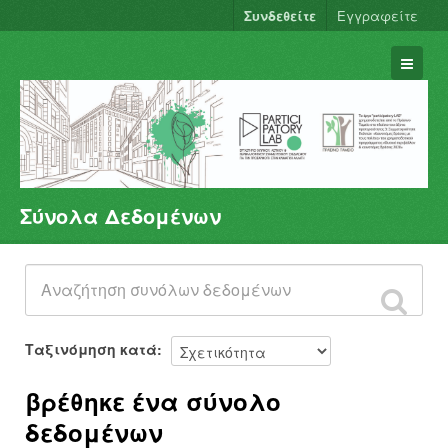
Συνδεθείτε
Εγγραφείτε
Σύνολα Δεδομένων
Σύνολα Δεδομένων
Φορείς
Ομάδες
Σχετικά
Ταξινόμηση κατά
βρέθηκε ένα σύνολο
δεδομένων