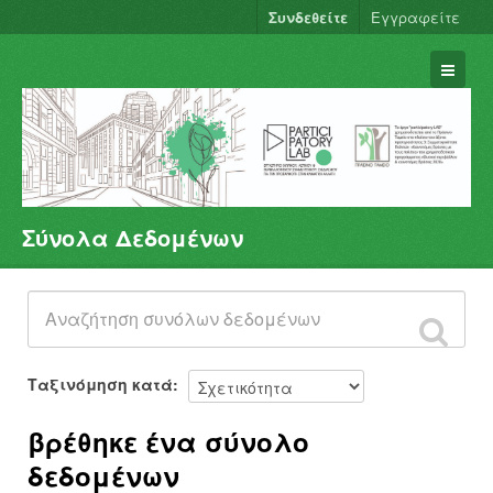
Συνδεθείτε
Εγγραφείτε
Σύνολα Δεδομένων
Σύνολα Δεδομένων
Φορείς
Ομάδες
Σχετικά
Ταξινόμηση κατά
βρέθηκε ένα σύνολο
δεδομένων