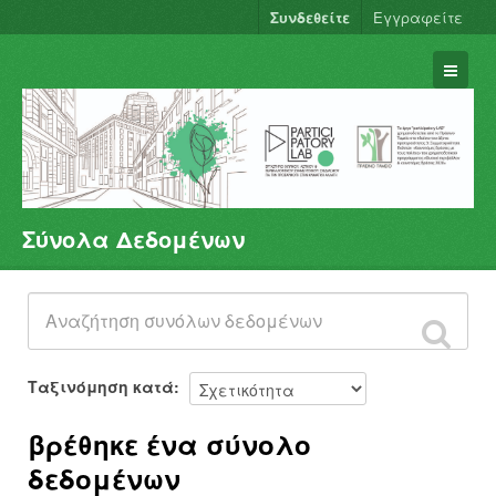
Συνδεθείτε
Εγγραφείτε
Σύνολα Δεδομένων
Σύνολα Δεδομένων
Φορείς
Ομάδες
Σχετικά
Ταξινόμηση κατά
βρέθηκε ένα σύνολο
δεδομένων