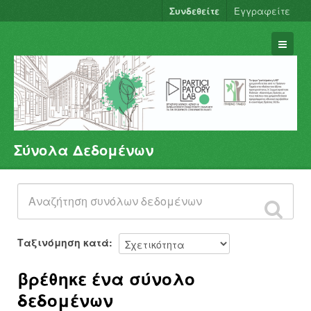
Συνδεθείτε
Εγγραφείτε
Σύνολα Δεδομένων
Σύνολα Δεδομένων
Φορείς
Ομάδες
Σχετικά
Ταξινόμηση κατά
βρέθηκε ένα σύνολο
δεδομένων