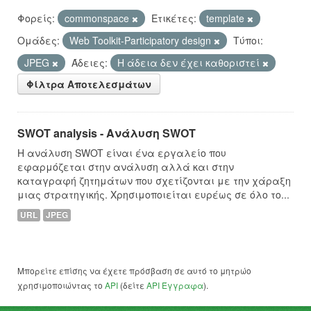
Φορείς:
commonspace
Ετικέτες:
template
Ομάδες:
Web Toolkit-Participatory design
Τύποι:
JPEG
Άδειες:
Η άδεια δεν έχει καθοριστεί
Φίλτρα Αποτελεσμάτων
SWOT analysis - Ανάλυση SWOT
Η ανάλυση SWOT είναι ένα εργαλείο που
εφαρμόζεται στην ανάλυση αλλά και στην
καταγραφή ζητημάτων που σχετίζονται με την χάραξη
μιας στρατηγικής. Χρησιμοποιείται ευρέως σε όλο το...
URL
JPEG
Μπορείτε επίσης να έχετε πρόσβαση σε αυτό το μητρώο
χρησιμοποιώντας το
API
(δείτε
API Έγγραφα
).