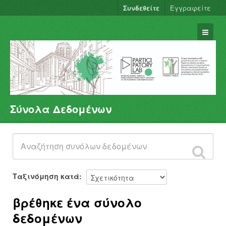
Συνδεθείτε
Εγγραφείτε
Σύνολα Δεδομένων
Σύνολα Δεδομένων
Φορείς
Ομάδες
Σχετικά
Ταξινόμηση κατά
βρέθηκε ένα σύνολο
δεδομένων