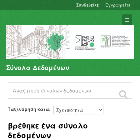
Συνδεθείτε
Εγγραφείτε
Σύνολα Δεδομένων
Σύνολα Δεδομένων
Φορείς
Ομάδες
Σχετικά
Ταξινόμηση κατά
βρέθηκε ένα σύνολο
δεδομένων