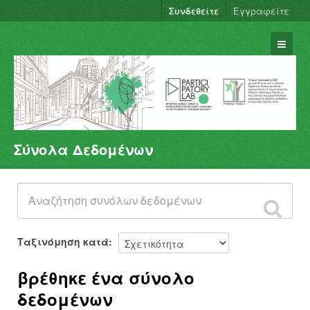
Συνδεθείτε
Εγγραφείτε
Σύνολα Δεδομένων
Σύνολα Δεδομένων
Φορείς
Ομάδες
Σχετικά
Ταξινόμηση κατά
βρέθηκε ένα σύνολο
δεδομένων