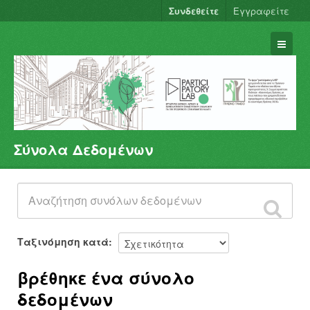
Συνδεθείτε
Εγγραφείτε
Σύνολα Δεδομένων
Σύνολα Δεδομένων
Φορείς
Ομάδες
Σχετικά
Ταξινόμηση κατά
βρέθηκε ένα σύνολο
δεδομένων