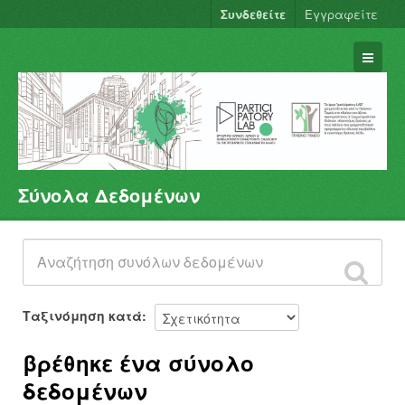
Συνδεθείτε
Εγγραφείτε
Σύνολα Δεδομένων
Σύνολα Δεδομένων
Φορείς
Ομάδες
Σχετικά
Ταξινόμηση κατά
βρέθηκε ένα σύνολο
δεδομένων