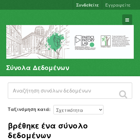
Συνδεθείτε
Εγγραφείτε
Σύνολα Δεδομένων
Σύνολα Δεδομένων
Φορείς
Ομάδες
Σχετικά
Ταξινόμηση κατά
βρέθηκε ένα σύνολο
δεδομένων