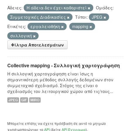
Άδειες:
Η άδεια δεν έχει καθοριστεί
Ομάδες:
Συμμετοχικές Διαδικασίες
Τύποι:
JPEG
Ετικέτες:
εργαλειοθήκη
mapping
συλλογική
Φίλτρα Αποτελεσμάτων
Collective mapping - Συλλογική χαρτογράφηση
Η συλλογική χαρτογράφηση είναι ίσως η
σημαντικότερη μέθοδος συλλογής δεδομένων στον
συμμετοχικό σχεδιασμό. Στόχος της είναι ο
σχεδιασμός του λειτουργικού χώρου από τις/τους...
JPEG
GIF
MIRO
Μπορείτε επίσης να έχετε πρόσβαση σε αυτό το μητρώο
χρησιμοποιώντας το
API
(δείτε
API Έγγραφα
).