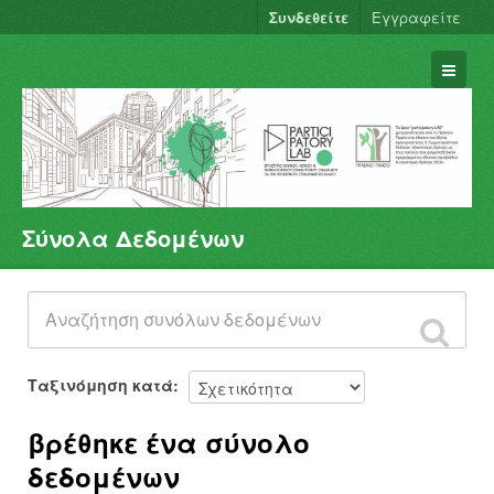
Συνδεθείτε
Εγγραφείτε
Σύνολα Δεδομένων
Σύνολα Δεδομένων
Φορείς
Ομάδες
Σχετικά
Ταξινόμηση κατά
βρέθηκε ένα σύνολο
δεδομένων