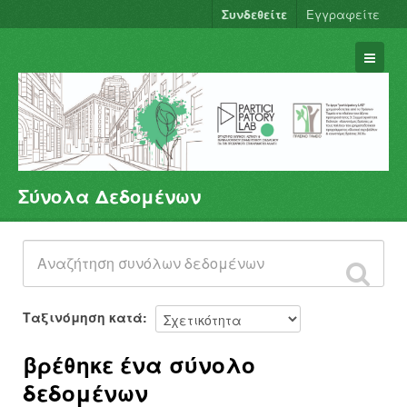
Συνδεθείτε
Εγγραφείτε
Σύνολα Δεδομένων
Σύνολα Δεδομένων
Φορείς
Ομάδες
Σχετικά
Ταξινόμηση κατά
βρέθηκε ένα σύνολο
δεδομένων