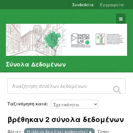
Συνδεθείτε
Εγγραφείτε
Σύνολα Δεδομένων
Σύνολα Δεδομένων
Φορείς
Ομάδες
Σχετικά
Ταξινόμηση κατά
βρέθηκαν 2 σύνολα δεδομένων
Άδειες:
Η άδεια δεν έχει καθοριστεί
Τύποι: