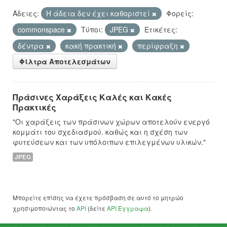
Άδειες:
Η άδεια δεν έχει καθοριστεί
Φορείς:
commonspace
Τύποι:
JPEG
Ετικέτες:
δέντρα
κακή πρακτική
περίφραξη
Φίλτρα Αποτελεσμάτων
Πράσινες Χαράξεις Καλές και Κακές
Πρακτικές
"Οι χαράξεις των πράσινων χώρων αποτελούν ενεργό
κομμάτι του σχεδιασμού. καθώς και η σχέση των
φυτεύσεων και των υπόλοιπων επιλεγμένων υλικών."
JPEG
Μπορείτε επίσης να έχετε πρόσβαση σε αυτό το μητρώο
χρησιμοποιώντας το
API
(δείτε
API Έγγραφα
).