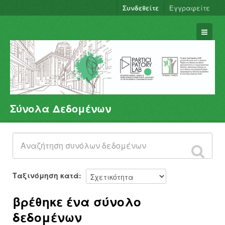
Συνδεθείτε
Εγγραφείτε
Σύνολα Δεδομένων
Σύνολα Δεδομένων
Φορείς
Ομάδες
Σχετικά
Ταξινόμηση κατά
βρέθηκε ένα σύνολο
δεδομένων