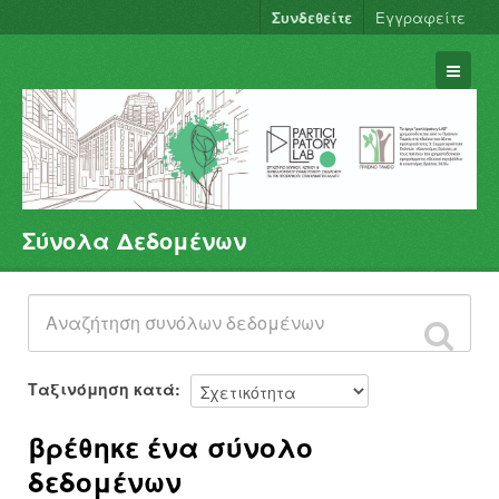
Συνδεθείτε
Εγγραφείτε
Σύνολα Δεδομένων
Σύνολα Δεδομένων
Φορείς
Ομάδες
Σχετικά
Ταξινόμηση κατά
βρέθηκε ένα σύνολο
δεδομένων